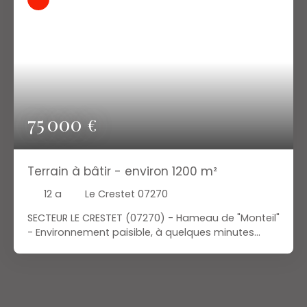
75 000
€
Terrain à bâtir - environ 1200 m²
12 a
Le Crestet 07270
SECTEUR LE CRESTET (07270) - Hameau de "Monteil"
- Environnement paisible, à quelques minutes
seulement des commerces, écoles et
commodités. Vue dégagée sur la Vallée du Doux
et son chemin de fer. Belle exposition. Terrain à
bâtir d'environ 1200 m² (borné), viabilités à
proximité. Pratique et idéalement situé, ce terrain