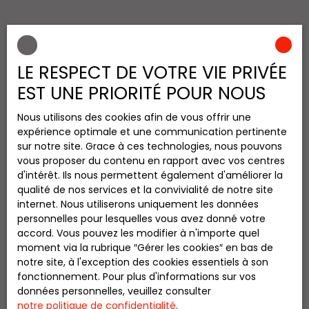
INFORMATIONS
Nos honoraires
LE RESPECT DE VOTRE VIE PRIVÉE
Mentions légales
EST UNE PRIORITÉ POUR NOUS
Politique de confidentialité
Nous utilisons des cookies afin de vous offrir une
Plan du site
expérience optimale et une communication pertinente
Gérer les cookies
sur notre site. Grace à ces technologies, nous pouvons
vous proposer du contenu en rapport avec vos centres
Propulsé par
d'intérêt. Ils nous permettent également d'améliorer la
qualité de nos services et la convivialité de notre site
internet. Nous utiliserons uniquement les données
personnelles pour lesquelles vous avez donné votre
accord. Vous pouvez les modifier à n'importe quel
+33 6 28 60 17 92
moment via la rubrique ″Gérer les cookies″ en bas de
notre site, à l'exception des cookies essentiels à son
fonctionnement. Pour plus d'informations sur vos
données personnelles, veuillez consulter
17 Place Seignobos
notre politique de confidentialité
.