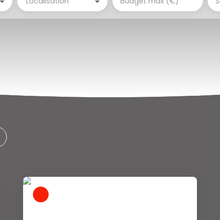
Localisation
Budget max (€)
S