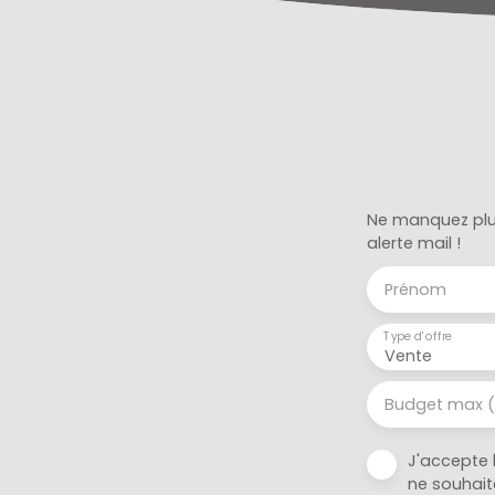
35. 000 €. Votre agent immobilier au 06 28
60 17 92.
Ne manquez plus
alerte mail !
Prénom
Type d'offre
Vente
Budget max 
J'accepte 
ne souhait