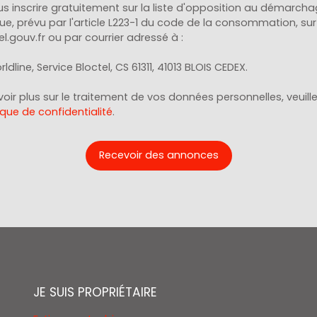
s inscrire gratuitement sur la liste d'opposition au démarch
e, prévu par l'article L223-1 du code de la consommation, sur l
l.gouv.fr ou par courrier adressé à :
ldline, Service Bloctel, CS 61311, 41013 BLOIS CEDEX.
oir plus sur le traitement de vos données personnelles, veuill
ique de confidentialité
.
Recevoir des annonces
JE SUIS PROPRIÉTAIRE