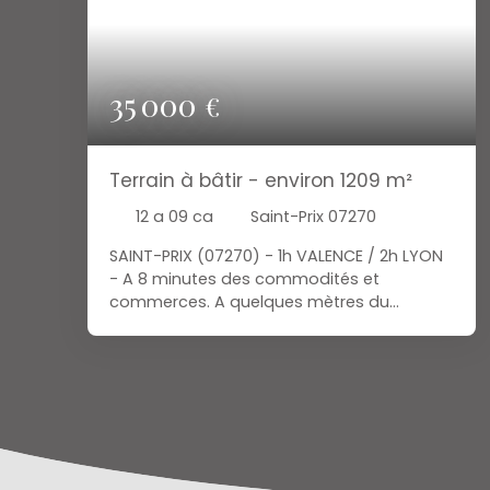
35 000
€
Terrain à bâtir - environ 1209 m²
12 a 09 ca
Saint-Prix 07270
SAINT-PRIX (07270) - 1h VALENCE / 2h LYON
- A 8 minutes des commodités et
commerces. A quelques mètres du
centre-bourg, agréable terrain
constructible d'environ 1209 m². Bien
exposé. En bord de ruisseau. L'accès doit
être prévu par le haut du terrain. Visible au
cadastre parcelle D 980. Viabilités à
proximité (eau, électricité, assainissement
collectif). Idéal pour projet de résidence
principale ou secondaire. A découvrir ! Prix :