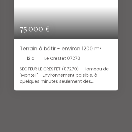
75 000
€
Terrain à bâtir - environ 1200 m²
12 a
Le Crestet 07270
SECTEUR LE CRESTET (07270) - Hameau de
"Monteil" - Environnement paisible, à
quelques minutes seulement des
commerces, écoles et commodités. Vue
dégagée sur la Vallée du Doux et son
chemin de fer. Belle exposition. Terrain à
bâtir d'environ 1200 m² (borné), viabilités à
proximité. Pratique et idéalement situé, ce
terrain vous permettra de réaliser votre
projet. A découvrir ! Prix : 75. 000 €. Votre
agent immobilier au 06 28 60 17 92