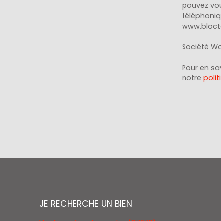
pouvez vou
téléphoniqu
www.blocte
Société Wor
Pour en sav
notre
polit
JE RECHERCHE UN BIEN