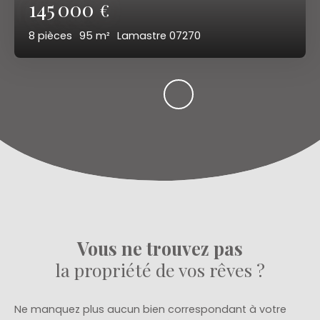
145 000
€
8
pièces
95
m²
Lamastre 07270
Vous ne trouvez pas
la propriété de vos rêves ?
Ne manquez plus aucun bien correspondant à votre