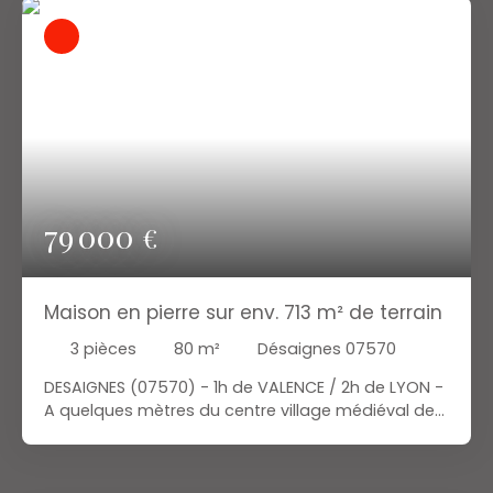
proximité. Pratique et idéalement situé, ce terrain
vous permettra de réaliser votre projet. A
découvrir ! Prix : 75. 000 €. Votre agent immobilier
au 06 28 60 17 92
79 000
€
Maison en pierre sur env. 713 m² de terrain
3
pièces
80
m²
Désaignes 07570
DESAIGNES (07570) - 1h de VALENCE / 2h de LYON -
A quelques mètres du centre village médiéval de
Désaignes (épicerie, boulangerie, école), l'agence
AGAT'IMMO vous propose cette charmante
maison en pierre d'env. 80 m² habitables sur env.