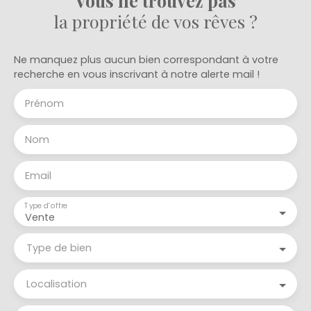
Vous ne trouvez pas
découvrir rapidement ! Prix : 135. 000 €. Votre
la propriété de vos rêves ?
agent immobilier au 06 28 60 17 92.
Ne manquez plus aucun bien correspondant à votre
recherche en vous inscrivant à notre alerte mail !
Prénom
Nom
Email
Type d'offre
Vente
Type de bien
Localisation