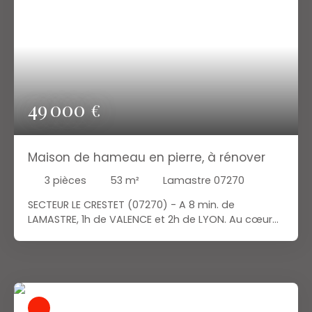
découvrir ! Prix : 35. 000 €. Votre agent immobilier
au 06 28 60 17 92.
49 000
€
Maison de hameau en pierre, à rénover
3
pièces
53
m²
Lamastre 07270
SECTEUR LE CRESTET (07270) - A 8 min. de
LAMASTRE, 1h de VALENCE et 2h de LYON. Au cœur
d'un hameau, l'agence AGAT'IMMO vous propose
cette authentique maison en pierre à rénover. Bien
de caractère pour projet de rénovation ! La
maison offre 3 pièces : un séjour/cuisine d'env. 24
m² avec possibilité d'installer un poêle à
bois/granules, une pièce d'env. 16 m² et une