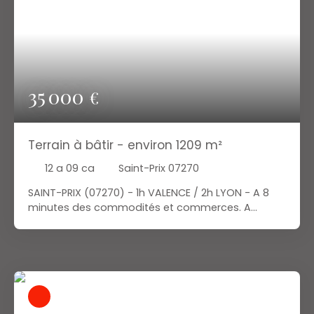
35 000
€
Terrain à bâtir - environ 1209 m²
12 a 09 ca
Saint-Prix 07270
SAINT-PRIX (07270) - 1h VALENCE / 2h LYON - A 8
minutes des commodités et commerces. A
quelques mètres du centre-bourg, agréable
terrain constructible d'environ 1209 m². Bien
exposé. En bord de ruisseau. L'accès doit être
prévu par le haut du terrain. Visible au cadastre
parcelle D 980. Viabilités à proximité (eau,
électricité, assainissement collectif). Idéal pour
projet de résidence principale ou secondaire. A