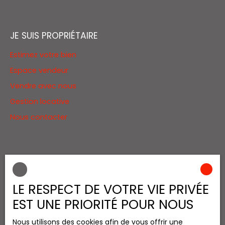
JE SUIS PROPRIÉTAIRE
Estimez votre bien
Espace vendeur
Vendre avec nous
Gestion locative
Nous contacter
INFORMATIONS
Nos honoraires
LE RESPECT DE VOTRE VIE PRIVÉE
Mentions légales
EST UNE PRIORITÉ POUR NOUS
Politique de confidentialité
Nous utilisons des cookies afin de vous offrir une