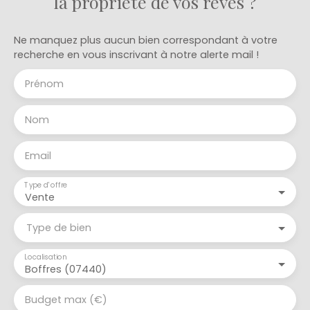
la propriété de vos rêves ?
Ne manquez plus aucun bien correspondant à votre
recherche en vous inscrivant à notre alerte mail !
Prénom
Nom
Email
Type d'offre
Vente
Type de bien
Localisation
Boffres (07440)
Budget max (€)