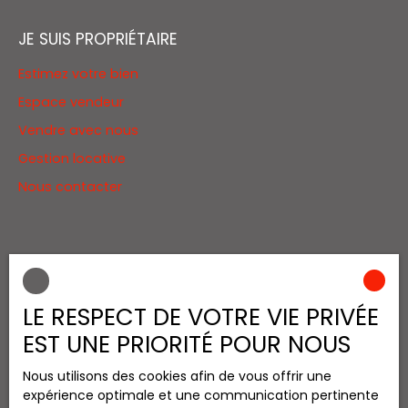
JE SUIS PROPRIÉTAIRE
Estimez votre bien
Espace vendeur
Vendre avec nous
Gestion locative
Nous contacter
INFORMATIONS
Nos honoraires
LE RESPECT DE VOTRE VIE PRIVÉE
Mentions légales
EST UNE PRIORITÉ POUR NOUS
Politique de confidentialité
Nous utilisons des cookies afin de vous offrir une
Plan du site
expérience optimale et une communication pertinente